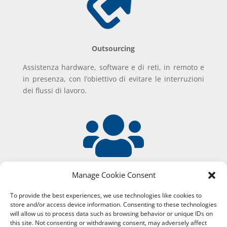

Outsourcing
Assistenza hardware, software e di reti, in remoto e
in presenza, con l’obiettivo di evitare le interruzioni
dei flussi di lavoro.

Manage Cookie Consent
Leadership
To provide the best experiences, we use technologies like cookies to
Epikure rappresenta un’eccellenza nel settore IT ed è
store and/or access device information. Consenting to these technologies
costantemente orientata alla ricerca di soluzioni
will allow us to process data such as browsing behavior or unique IDs on
innovative per costruire un futuro migliore.
this site. Not consenting or withdrawing consent, may adversely affect