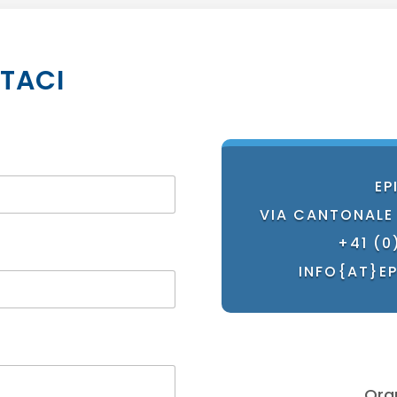
TACI
EP
VIA CANTONALE
+41 (0)
INFO{AT}E
Ora