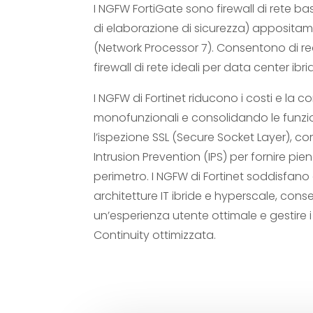
I NGFW FortiGate sono firewall di rete bas
di elaborazione di sicurezza) appositamen
(Network Processor 7). Consentono di rea
firewall di rete ideali per data center ibr
I NGFW di Fortinet riducono i costi e la 
monofunzionali e consolidando le funzio
l’ispezione SSL (Secure Socket Layer), com
Intrusion Prevention (IPS) per fornire pien
perimetro. I NGFW di Fortinet soddisfano
architetture IT ibride e hyperscale, cons
un’esperienza utente ottimale e gestire i
Continuity ottimizzata.