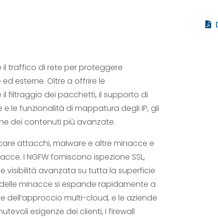
 il traffico di rete per proteggere
d esterne. Oltre a offrire le
il filtraggio dei pacchetti, il supporto di
 e le funzionalità di mappatura degli IP, gli
ne dei contenuti più avanzate.
care attacchi, malware e altre minacce e
acce. I NGFW forniscono ispezione SSL,
e visibilità avanzata su tutta la superficie
delle minacce si espande rapidamente a
e dell’approccio multi-cloud, e le aziende
evoli esigenze dei clienti, i firewall