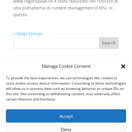
www.reganspeak.ch è stato realizzato con l’utilizzo di
una piattaforma di content management (CMS), in
questo...
« Older Entries
Search
Recent Posts
Manage Cookie Consent
Hello world!
To provide the best experiences, we use technologies like cookies to
store and/or access device information. Consenting to these technologies
Recent Comments
will allow us to process data such as browsing behavior or unique IDs on
this site. Not consenting or withdrawing consent, may adversely affect
No comments to show.
certain features and functions.
Accept
Deny
© Epikure SA 2023 | Accelerate your business