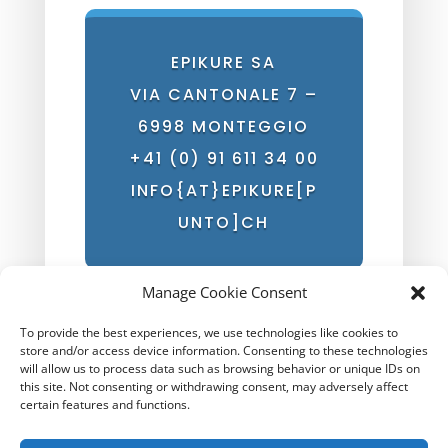
EPIKURE SA
VIA CANTONALE 7 –
6998 MONTEGGIO
+41 (0) 91 611 34 00
INFO{AT}EPIKURE[P
UNTO]CH
Manage Cookie Consent
To provide the best experiences, we use technologies like cookies to
store and/or access device information. Consenting to these technologies
Orari apertura
will allow us to process data such as browsing behavior or unique IDs on
this site. Not consenting or withdrawing consent, may adversely affect
Da Lunedi a Venerdi
certain features and functions.
m.
08.30-12.30
p.
13.30-
18.00